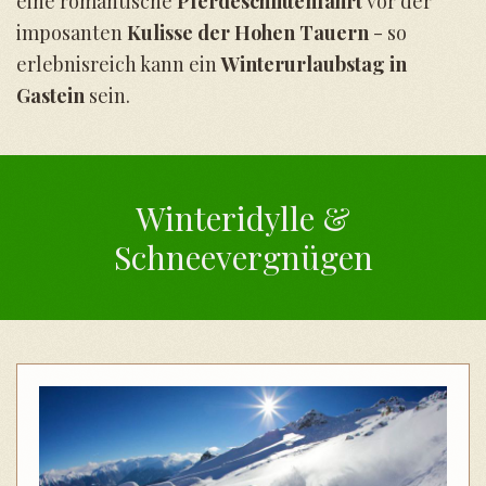
eine romantische
Pferdeschlittenfahrt
vor der
imposanten
Kulisse der Hohen Tauern
- so
erlebnisreich kann ein
Winterurlaubstag in
Gastein
sein.
Winteridylle &
Schneevergnügen