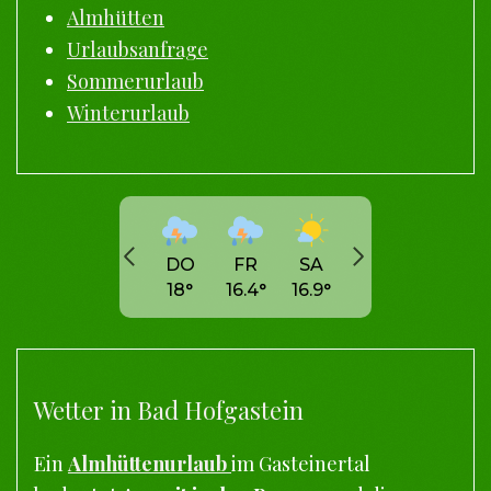
Almhütten
Urlaubsanfrage
Sommerurlaub
Winterurlaub
DO
FR
SA
18
°
16.4
°
16.9
°
Wetter in Bad Hofgastein
Ein
Almhüttenurlaub
im Gasteinertal