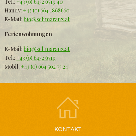
Tel.:
+43 (0) 6432 6719 40
Handy:
+43 (0) 664 1868660
E-Mail:
bio@schmaranz.at
Ferienwohnungen
E-Mail:
bio@schmaranz.at
Tel.:
+43 (0) 6432 6719
Mobil:
+43 (0) 664 502 73 24
KONTAKT